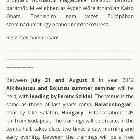
program. Hozhattok magatokkal családot, barátot,
barátnőt. Mivel ebben az évben előreláthatólag Kaiso
Obata Toshishiro nem vezet Európában
szemináriumot, így a tábor nemzetközi lesz.
Részletek hamarosan!
—————————————————————————
—————————————————————————
—————-
Between
July 31 and August 6
in year 2012
Aikibujutsu and Bojutsu summer seminar
will be
held, with
leading by Ferenc Sziklai
. The venue is the
same as those of last year’s camp,
Balatonboglár
,
near by lake Balaton,
Hungary
. Distance about 145
km from Budapest. The trainings will be on site, in the
tennis hall, takes place two times a day, morning and
early evening. Between the trainings will be a free