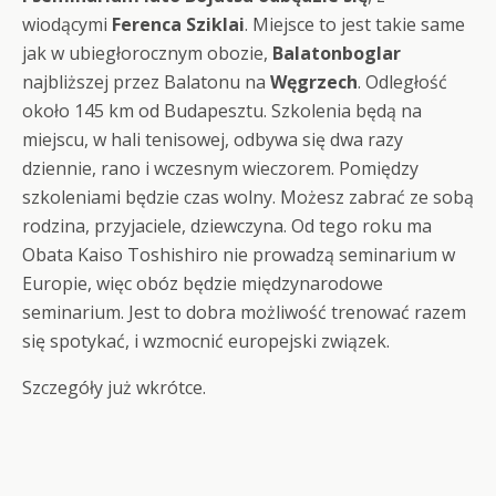
wiodącymi
Ferenca Sziklai
. Miejsce to jest takie same
jak w ubiegłorocznym obozie,
Balatonboglar
najbliższej przez Balatonu na
Węgrzech
. Odległość
około 145 km od Budapesztu. Szkolenia będą na
miejscu, w hali tenisowej, odbywa się dwa razy
dziennie, rano i wczesnym wieczorem. Pomiędzy
szkoleniami będzie czas wolny. Możesz zabrać ze sobą
rodzina, przyjaciele, dziewczyna. Od tego roku ma
Obata Kaiso Toshishiro nie prowadzą seminarium w
Europie, więc obóz będzie międzynarodowe
seminarium. Jest to dobra możliwość trenować razem
się spotykać, i wzmocnić europejski związek.
Szczegóły już wkrótce.