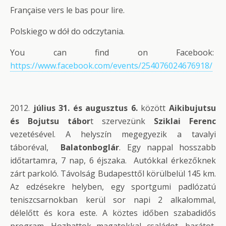
Française vers le bas pour lire.
Polskiego w dół do odczytania.
You can find on Facebook:
https://www.facebook.com/events/254076024676918/
2012.
július 31. és augusztus 6.
között
Aikibujutsu
és Bojutsu tábor
t szervezünk
Sziklai Ferenc
vezetésével. A helyszín megegyezik a tavalyi
táboréval,
Balatonboglár
. Egy nappal hosszabb
időtartamra, 7 nap, 6 éjszaka. Autókkal érkezőknek
zárt parkoló. Távolság Budapesttől körülbelül 145 km.
Az edzésekre helyben, egy sportgumi padlózatú
teniszcsarnokban kerül sor napi 2 alkalommal,
délelőtt és kora este. A köztes időben szabadidős