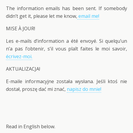
The information emails has been sent. If somebody
didn’t get it, please let me know,
email me!
MISE À JOUR!
Les e-mails d’information a été envoyé. Si quelqu’un
n’a pas l’obtenir, s’il vous plaît faites le moi savoir,
écrivez-moi.
AKTUALIZACJA!
E-maile informacyjne została wysłana. Jeśli ktoś nie
dostał, proszę dać mi znać,
napisz do mnie!
Read in English below.