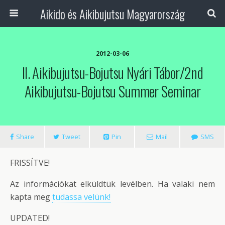
Aikido és Aikibujutsu Magyarország
2012-03-06
II. Aikibujutsu-Bojutsu Nyári Tábor/2nd
Aikibujutsu-Bojutsu Summer Seminar
Share
Tweet
Pin
Mail
SMS
FRISSÍTVE!
Az információkat elküldtük levélben. Ha valaki nem
kapta meg
tudassa velünk!
UPDATED!