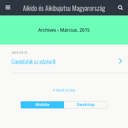
Aikido és Aikibujutsu Magyarország
Archives › Március, 2015
2015-03-21
Gondolatok az edzésről
Back to top
Mobile
Desktop