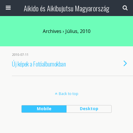
Aikido és Aikibujutsu Magyarország
Archives › Július, 2010
2010-07-11
Új képek a Fotóalbumokban
Back to top
Mobile
Desktop