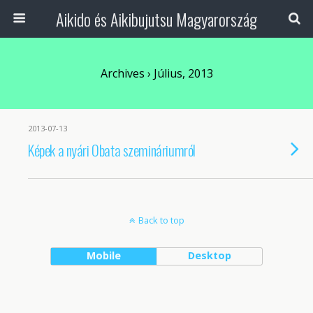
Aikido és Aikibujutsu Magyarország
Archives › Július, 2013
2013-07-13
Képek a nyári Obata szemináriumról
Back to top
Mobile
Desktop