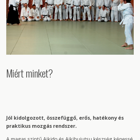
Miért minket?
Jól kidolgozott, összefüggő, erős, hatékony és
praktikus mozgás rendszer.
A magas szintű Aikido és Aikibujutsu készség képessé