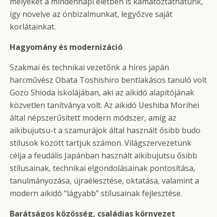
melyeket a mindennapi életben is kamatoztathatunk,
így növelve az önbizalmunkat, legyőzve saját
korlátainkat.
Hagyomány és modernizáció
Szakmai és technikai vezetőnk a híres japán
harcművész Obata Toshishiro bentlakásos tanuló volt
Gozo Shioda iskolájában, aki az aikidó alapítójának
közvetlen tanítványa volt. Az aikidó Ueshiba Morihei
által népszerűsített modern módszer, amíg az
aikibujutsu-t a szamurájok által használt ősibb budo
stílusok között tartjuk számon. Világszervezetünk
célja a feudális Japánban használt aikibujutsu ősibb
stílusainak, technikai elgondolásainak pontosítása,
tanulmányozása, újraélesztése, oktatása, valamint a
modern aikidó “lágyabb” stílusainak fejlesztése.
Barátságos közösség, családias környezet