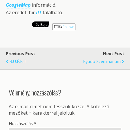
GoogleMap
információ.
Az eredeti hír
itt
található.
Follow
Previous Post
Next Post
B.U.É.K. !
Kyudo Szeminarium
Vélemény, hozzászólás?
Az e-mail-címet nem tesszük közzé.
A kötelező
mezőket
*
karakterrel jelöltük
Hozzászólás
*