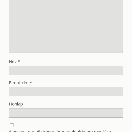
Név
*
E-mail cím
*
Honlap
A nevem, e-mail-címem, és weboldalcímem mentése a