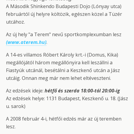
A Második Shinkendo Budapesti Dojo (Lónyay utca)
februártól új helyre költözik, egészen közel a Tüzér
utcához.
Az új hely "a Terem" nevű sportkomplexumban lesz
(www.aterem.hu)
.
A 14-es villamos Róbert Károly krt.-i (Domus, Kika)
megállójától három megállónyira kell leszállni a
Fiastyúk utcánál, besétálni a Keszkenő utcán a Jász
utcáig. Onnan meg már nem lehet eltéveszteni.
Az edzések ideje:
hétfő és szerda 18:00-tól 20:00-ig
Az edzések helye: 1131 Budapest, Keszkenő u. 18. (Jász
u. sarok)
A 2008 február 4-i, hétfői edzés már az új teremben
lesz.