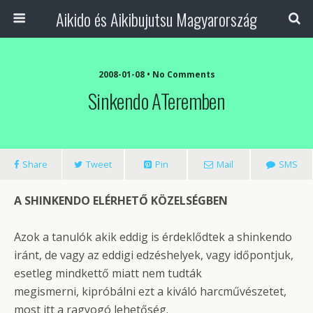
Aikido és Aikibujutsu Magyarország
2008-01-08 • No Comments
Sinkendo ATeremben
Share
Tweet
Pin
Mail
SMS
A SHINKENDO ELÉRHETŐ KÖZELSÉGBEN
Azok a tanulók akik eddig is érdeklődtek a shinkendo
iránt, de vagy az eddigi edzéshelyek, vagy időpontjuk,
esetleg mindkettő miatt nem tudták
megismerni, kipróbálni ezt a kiváló harcművészetet,
most itt a ragyogó lehetőség.