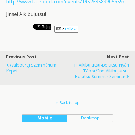
http://www.facebook.com/events/195283583905659/
Jinsei Aikibujutsu!
Follow
Previous Post
Next Post
Walbourgi Szeminárium
II. Aikibujutsu-Bojutsu Nyári
Képei
Tábor/2nd Aikibujutsu-
Bojutsu Summer Seminar
Back to top
Mobile
Desktop