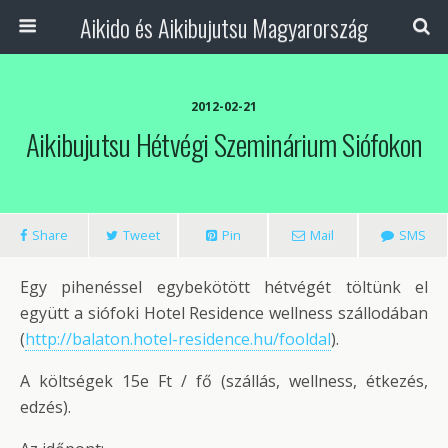
Aikido és Aikibujutsu Magyarország
2012-02-21
Aikibujutsu Hétvégi Szeminárium Siófokon
Share
Tweet
Pin
Mail
SMS
Egy pihenéssel egybekötött hétvégét töltünk el
együtt a siófoki Hotel Residence wellness szállodában
(
http://balaton.hotel-residence.hu/fooldal
).
A költségek 15e Ft / fő (szállás, wellness, étkezés,
edzés).