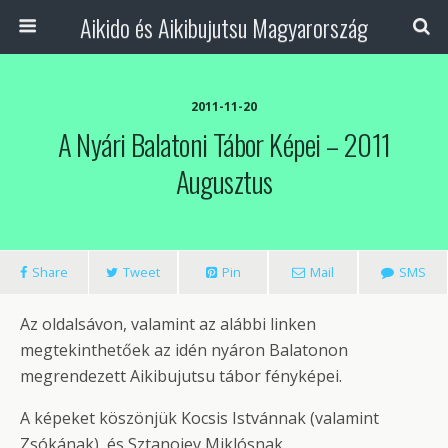
Aikido és Aikibujutsu Magyarország
2011-11-20
A Nyári Balatoni Tábor Képei – 2011
Augusztus
Share
Tweet
Pin
Mail
SMS
Az oldalsávon, valamint az alábbi linken
megtekinthetőek az idén nyáron Balatonon
megrendezett Aikibujutsu tábor fényképei.
A képeket köszönjük Kocsis Istvánnak (valamint
Zsókának), és Sztanojev Miklósnak.