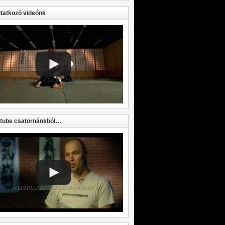
atkozó videónk
tube csatornánkból…