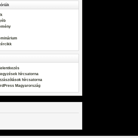
óriák
kk
yéb
emény
eminárium
zércikk
jelentkezés
jegyzések hírcsatorna
zzászólások hírcsatorna
rdPress Magyarország