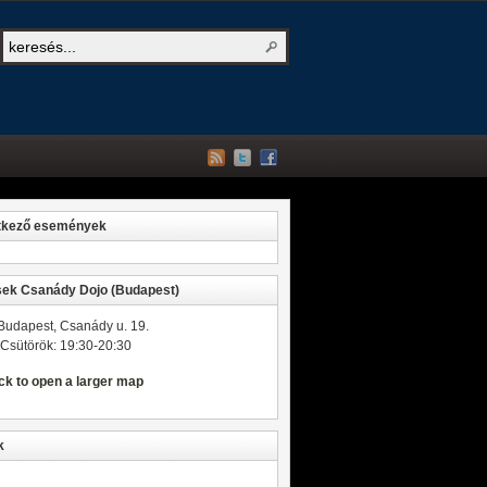
tkező események
ek Csanády Dojo (Budapest)
Budapest, Csanády u. 19.
Csütörök: 19:30-20:30
k