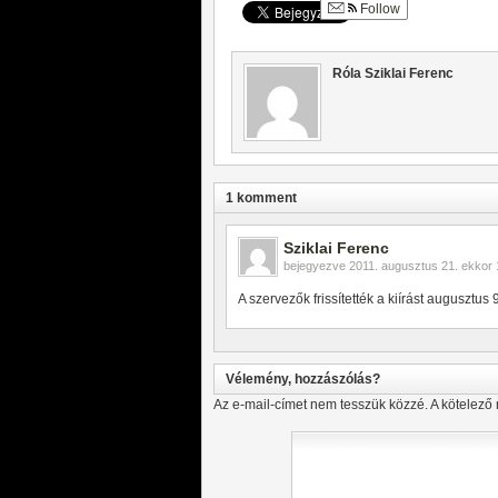
Follow
Róla Sziklai Ferenc
1 komment
Sziklai Ferenc
bejegyezve
2011. augusztus 21. ekkor 
A szervezők frissítették a kiírást augusztus 9-
Vélemény, hozzászólás?
Az e-mail-címet nem tesszük közzé.
A kötelező