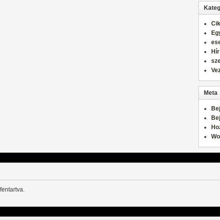
Kateg
Ci
Eg
es
Hír
sz
Ve
Meta
Be
Be
Ho
Wo
fentartva.