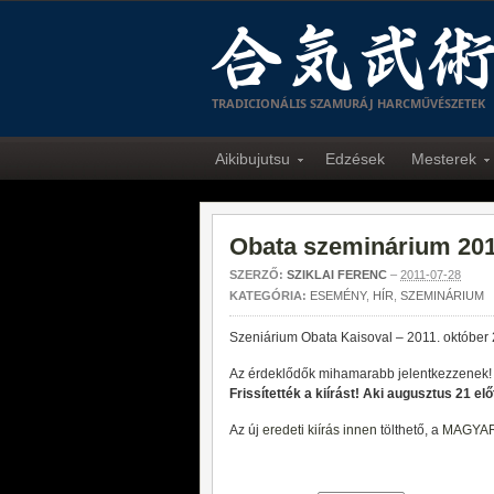
TRADICIONÁLIS SZAMURÁJ HARCMŰVÉSZETEK
Aikibujutsu
Edzések
Mesterek
Obata szeminárium 201
SZERZŐ:
SZIKLAI FERENC
–
2011-07-28
KATEGÓRIA:
ESEMÉNY
,
HÍR
,
SZEMINÁRIUM
Szeniárium Obata Kaisoval – 2011. október
Az érdeklődők mihamarabb jelentkezzenek!
Frissítették a kiírást! Aki augusztus 21 előtt
Az új
eredeti kiírás innen
tölthető, a
MAGYAR