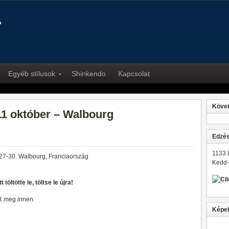
Egyéb stílusok
Shinkendo
Kapcsolat
Köve
1 október – Walbourg
Edzés
1133 
 27-30. Walbourg, Franciaország
Kedd-
 töltötte le, töltse le újra!
 meg innen
.
Képe