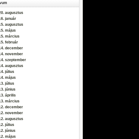
ívum
20. augusztus
6. január
15. augusztus
15. május
15. március
5. február
14. december
14. november
14. szeptember
14. augusztus
4. július
14. május
3. július
3. június
3. április
13. március
12. december
12. november
12. augusztus
2. július
2. június
12. május