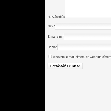
Hozzászólás
Név
*
E-mail cím
*
Honlap
A nevem, e-mail-címem, és weboldalcíme