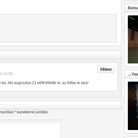
Bemut
Válasz
11:24 DE.
…You
én. Aki augusztus 21 előtt töltötte le, az töltse le újra!
 mezőket
*
karakterrel jelöltük