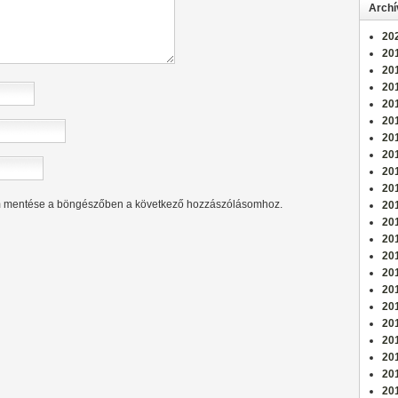
Arch
20
201
20
20
20
201
20
20
20
20
m mentése a böngészőben a következő hozzászólásomhoz.
201
20
201
201
201
20
20
20
20
201
201
20