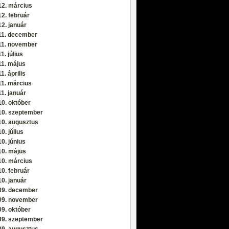
12. március
2. február
2. január
11. december
11. november
1. július
11. május
1. április
11. március
1. január
0. október
10. szeptember
10. augusztus
0. július
0. június
10. május
10. március
0. február
0. január
09. december
09. november
9. október
09. szeptember
09. augusztus