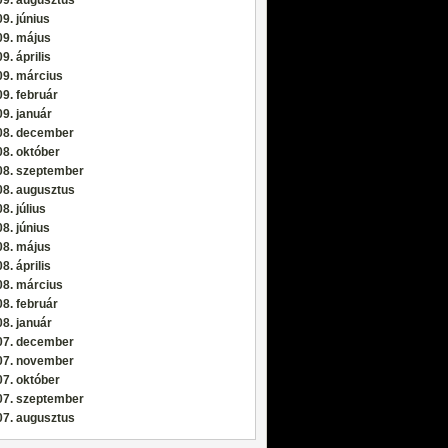
9. június
09. május
9. április
09. március
9. február
9. január
08. december
8. október
08. szeptember
08. augusztus
8. július
8. június
08. május
8. április
08. március
8. február
8. január
07. december
07. november
7. október
07. szeptember
07. augusztus