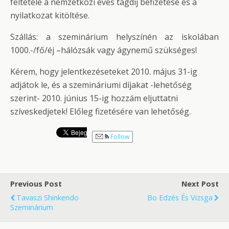
feltétele a nemzetközi éves tagdíj befizetése és a
nyilatkozat kitöltése.
Szállás: a szeminárium helyszínén az iskolában
1000.-/fő/éj –hálózsák vagy ágynemű szükséges!
Kérem, hogy jelentkezéseteket 2010. május 31-ig
adjátok le, és a szemináriumi díjakat -lehetőség
szerint- 2010. június 15-ig hozzám eljuttatni
szíveskedjetek! Előleg fizetésére van lehetőség.
Follow
Previous Post
Next Post
Tavaszi Shinkendo
Bo Edzés És Vizsga
Szeminárium