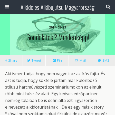
Aikido és Aikibujutsu Magyarország
2014-05-23
Gondolatok? Mindenképp!
Share
Tweet
Pin
Mail
SMS
Aki ismer tudja, hogy nem vagyok az az írós fajta. És
azt is tudja, hogy sokfelé jártam már különböző
stílusú harcművészeti szemináriumokon az elmúlt
több mint húsz év alatt. Egy kedves edzőpartner
nemrég találóan be is definiálta ezt. Egyszerűen
elnevezett aikidoturistának… De ez egy másik story.
Szóval nem szoktam sokat firkálni, de ez azért megér