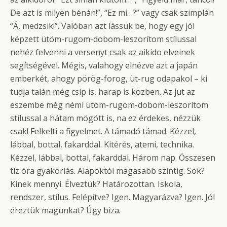
De azt is milyen bénán!”, “Ez mi…?” vagy csak szimplán
“Á, medzsik!”. Valóban azt lássuk be, hogy egy jól
képzett ütöm-rugom-dobom-leszorítom stílussal
nehéz felvenni a versenyt csak az aikido elveinek
segítségével. Mégis, valahogy elnézve azt a japán
emberkét, ahogy pörög-forog, üt-rug odapakol – ki
tudja talán még csíp is, harap is közben. Az jut az
eszembe még némi ütöm-rugom-dobom-leszorítom
stílussal a hátam mögött is, na ez érdekes, nézzük
csak! Felkelti a figyelmet. A támadó támad. Kézzel,
lábbal, bottal, fakarddal. Kitérés, atemi, technika.
Kézzel, lábbal, bottal, fakarddal. Három nap. Összesen
tíz óra gyakorlás. Alapoktól magasabb szintig. Sok?
Kinek mennyi. Élveztük? Határozottan. Iskola,
rendszer, stílus. Felépítve? Igen. Magyarázva? Igen. Jól
éreztük magunkat? Úgy biza.