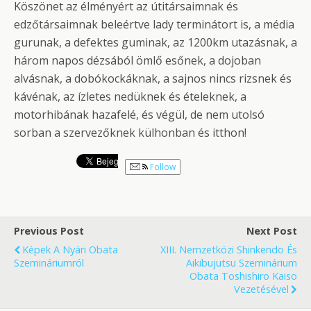
Köszönet az élményért az útitársaimnak és
edzőtársaimnak beleértve lady terminátort is, a média
gurunak, a defektes guminak, az 1200km utazásnak, a
három napos dézsából ömlő esőnek, a dojoban
alvásnak, a dobókockáknak, a sajnos nincs rizsnek és
kávénak, az ízletes nedüknek és ételeknek, a
motorhibának hazafelé, és végül, de nem utolsó
sorban a szervezőknek külhonban és itthon!
Follow
Previous Post
Next Post
Képek A Nyári Obata
XIII. Nemzetközi Shinkendo És
Szemináriumról
Aikibujutsu Szeminárium
Obata Toshishiro Kaiso
Vezetésével