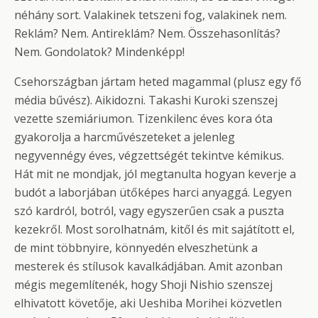
néhány sort. Valakinek tetszeni fog, valakinek nem.
Reklám? Nem. Antireklám? Nem. Összehasonlítás?
Nem. Gondolatok? Mindenképp!
Csehországban jártam heted magammal (plusz egy fő
média bűvész). Aikidozni. Takashi Kuroki szenszej
vezette szemiáriumon. Tizenkilenc éves kora óta
gyakorolja a harcművészeteket a jelenleg
negyvennégy éves, végzettségét tekintve kémikus.
Hát mit ne mondjak, jól megtanulta hogyan keverje a
budót a laborjában ütőképes harci anyaggá. Legyen
szó kardról, botról, vagy egyszerűen csak a puszta
kezekről. Most sorolhatnám, kitől és mit sajátított el,
de mint többnyire, könnyedén elveszhetünk a
mesterek és stílusok kavalkádjában. Amit azonban
mégis megemlítenék, hogy Shoji Nishio szenszej
elhivatott követője, aki Ueshiba Morihei közvetlen