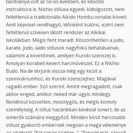
tanítványa volt az 50-es években, és később
instruktora is. Nishio stílusa egyedi, kidolgozott, nem
feltétlenül a tradicionális Aikido Hombu vonalat követi.
Amit képvisel rendhagyó, időnként különc, ezért nem
feltétlenül szívesen látott rendszer az Aikikai
iskolákban. Mégis fent maradt. Köszönhetően a judo,
karate, jodo, iaido stílusok nagyfokú behatásainak,
valamint a követőinek, amilyen Kuroki szenszej is.
Amolyan korabeli kevert harcművészet. Ez a Nishio
Budo. Na de térjünk vissza még egy kicsit a
szemináriumhoz, és Kuroki szenszejhez. Magával
ragadó ember. Szó szerint. Amint megragadott, csak
akkor enged, amikor neked már úgyis mindegy.
Rendkívül közvetlen, mosolygós, és mégis komoly
személyiség. A stílus hazánkban kevéssé ismert, de az
ismerők számára meggyőző. Minden kicsit harcosabb
stílust gyakorló embernek megvan a maga véleménye
az aikidoról. “Ezt simán kiütöm…”, “Figyeld már, táncol!