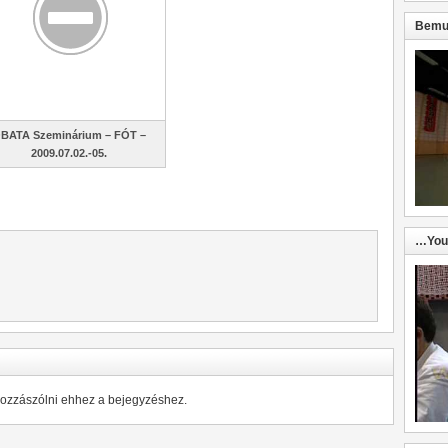
Bemut
BATA Szeminárium – FÓT –
2009.07.02.-05.
…You
hozzászólni ehhez a bejegyzéshez.