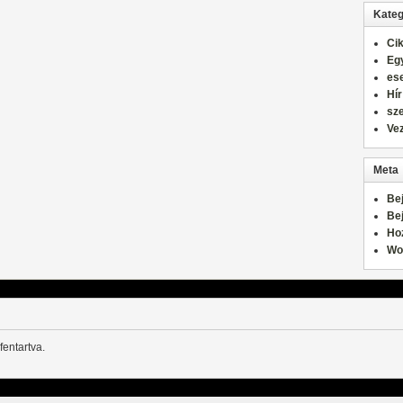
Kateg
Ci
Eg
es
Hír
sz
Ve
Meta
Be
Be
Ho
Wo
fentartva.