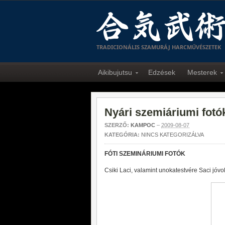
TRADICIONÁLIS SZAMURÁJ HARCMŰVÉSZETEK
Aikibujutsu
Edzések
Mesterek
Nyári szemiáriumi fotó
SZERZŐ:
KAMPOC
–
2009-08-07
KATEGÓRIA:
NINCS KATEGORIZÁLVA
FÓTI SZEMINÁRIUMI FOTÓK
Csiki Laci, valamint unokatestvére Saci jóvo