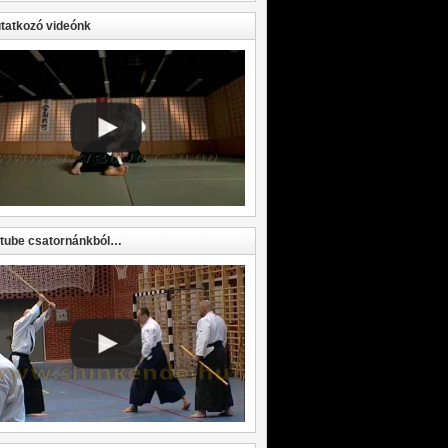
atkozó videónk
tube csatornánkból…