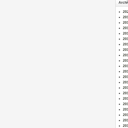
Arch
20
201
20
20
20
201
20
20
20
20
201
20
201
201
201
20
20
20
20
201
201
20