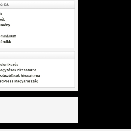
óriák
kk
yéb
emény
eminárium
zércikk
jelentkezés
jegyzések hírcsatorna
zzászólások hírcsatorna
rdPress Magyarország