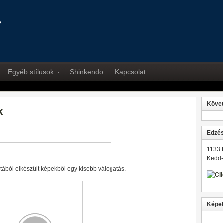
Egyéb stílusok
Shinkendo
Kapcsolat
Köve
k
Edzés
1133 
Kedd-
ltából elkészült képekből egy kisebb válogatás.
Képe