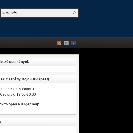
tkező események
ek Csanády Dojo (Budapest)
Budapest, Csanády u. 19.
Csütörök: 19:30-20:30
k