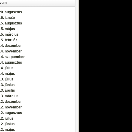
ívum
20. augusztus
6. január
15. augusztus
15. május
15. március
5. február
14. december
14. november
14. szeptember
14. augusztus
4. július
14. május
3. július
3. június
3. április
13. március
12. december
12. november
12. augusztus
2. július
2. június
12. május