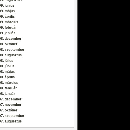
9. június
09. május
9. április
09. március
9. február
9. január
08. december
8. október
08. szeptember
08. augusztus
8. július
8. június
08. május
8. április
08. március
8. február
8. január
07. december
07. november
7. október
07. szeptember
07. augusztus