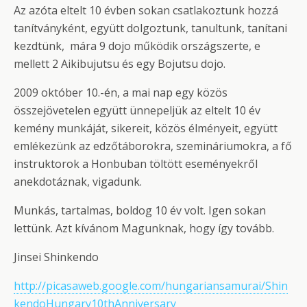
Az azóta eltelt 10 évben sokan csatlakoztunk hozzá
tanítványként, együtt dolgoztunk, tanultunk, tanítani
kezdtünk, mára 9 dojo működik országszerte, e
mellett 2 Aikibujutsu és egy Bojutsu dojo.
2009 október 10.-én, a mai nap egy közös
összejövetelen együtt ünnepeljük az eltelt 10 év
kemény munkáját, sikereit, közös élményeit, együtt
emlékezünk az edzőtáborokra, szemináriumokra, a fő
instruktorok a Honbuban töltött eseményekről
anekdotáznak, vigadunk.
Munkás, tartalmas, boldog 10 év volt. Igen sokan
lettünk. Azt kívánom Magunknak, hogy így tovább.
Jinsei Shinkendo
http://picasaweb.google.com/hungariansamurai/Shin
kendoHungary10thAnniversary